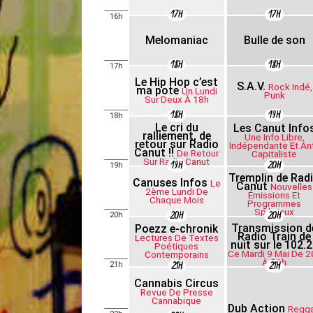
17H
17H
16h
Melomaniac
Bulle de son
18H
18H
17h
Le Hip Hop c’est
S.A.V.
Rock Indé,
ma pote
Un Lundi
Punk
Sur Deux À 18h
18H
19H
18h
Le cri du
Les Canut Info
ralliement, de
Une Info Libre,
retour sur Radio
Indépendante Et Ant
Canut !!
De Retour
Capitaliste
Sur Radio Canut
19H
20H
19h
Tremplin de Rad
Canuses Infos
Le
Canut
Nouvelles
2ème Lundi De
Émissions Et
Chaque Mois
Programmes
Spéciaux
20H
20H
20h
Transmission d
Poezz e-chronik
Radio Train de
Lectures De Textes
nuit sur le 102.2
Poétiques
Ce Mardi 9 Mai De 2
Contemporains
À 21h
21H
21H
21h
Cannabis Circus
Revue De Presse
Cannabique
Dub Action
Regg