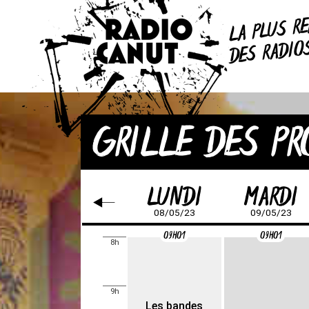
R
LA PLUS
DES RADI
GRILLE DES P
LUNDI
MARDI
08/05/23
09/05/23
09H01
09H01
8h
9h
Les bandes