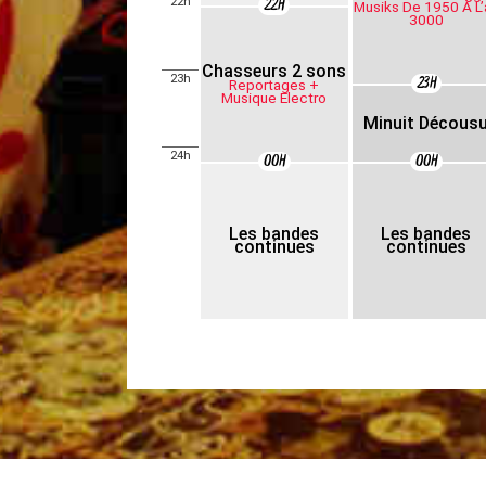
22H
22h
Musiks De 1950 À L’
3000
Chasseurs 2 sons
23H
23h
Reportages +
Musique Electro
Minuit Décous
24h
00H
00H
Les bandes
Les bandes
continues
continues