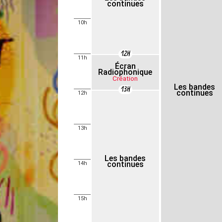
continues
10h
12H
11h
Écran
Radiophonique
Création
Les bandes
13H
continues
12h
13h
Les bandes
continues
14h
15h