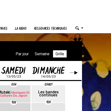
INUES
LA RADIO
RESSOURCES TECHNIQUES
Par jour
Semaine
Grille
SAMEDI
DIMANCHE
13/05/23
14/05/23
09H
09H01
Les bandes
Muteki
Musiques Et
continues
Cultures Du Japon
10H
10H