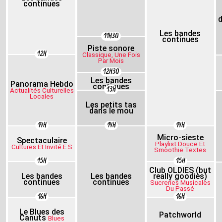
continues
d
Les bandes
11H30
continues
Piste sonore
12H
Classique, Une Fois
Par Mois
12H30
Les bandes
Panorama Hebdo
continues
13H
Actualités Culturelles
Locales
Les petits tas
dans le mou
14H
14H
14H
Micro-sieste
Spectaculaire
Playlist Douce Et
Cultures Et Invité.e.s
Smoothie Textes
15H
15H
Club OLDIES (but
Les bandes
Les bandes
really goodies)
continues
continues
Sucreries Musicales
Du Passé
16H
16H
Le Blues des
Patchworld
Canuts
Blues