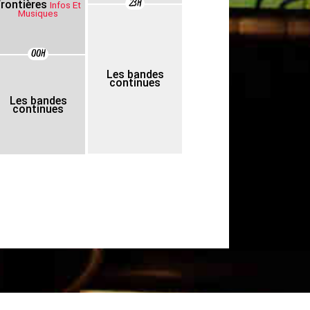
23H
frontières
Infos Et
Musiques
00H
Les bandes
continues
Les bandes
continues