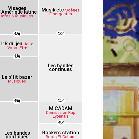
Visages
Musik etc
Scènes
’Amérique latine
Émergentes
Infos & Musiques
12H
12H
L’R du jeu
Jeux
Vidéo Et +
13H
Les bandes
continues
Le p’tit bazar
Musiques
15H
15H
MICADAM
L’émisssion Rap
Lyonnais
16H
Rockers station
Les bandes
continues
Roots Et Culture