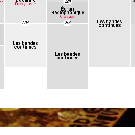
22H
an
Funkystérie
Écran
Radiophonique
Création
Les bandes
00H
23H
continues
u
Les bandes
continues
Les bandes
continues