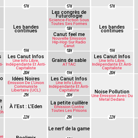
17H
17H
17H
Les congrès de
Futurologie
Science-Fiction Sous
Toutes Ses Formes
Les bandes
Les bandes
18H
continues
continues
Canut feel me
Nouvelle Émission
Hip-Hop Sur Radio
Canut
19H
18H
19H
s
Les Canut Infos
Les Canut Infos
Grains de sable
Une Info Libre,
Une Info Libre,
i-
Indépendante Et Anti-
ATTAC
Indépendante Et Anti-
Capitaliste
Capitaliste
20H
19H
20H
io
Idées Noires
Les Canut Infos
Émission De L’Union
Une Info Libre,
Communiste
Indépendante Et Anti-
Libertaire (UCL)
Capitaliste
Noise Pollution
21H
20H
Une Émission Avec Du
Metal Dedans
e
La petite cuillère
À l’Est : L’Eden
Émission Contre
 !
Toutes Les Prisons
0h
22H
21H
22H
Le nerf de la game
ae
Boolimix