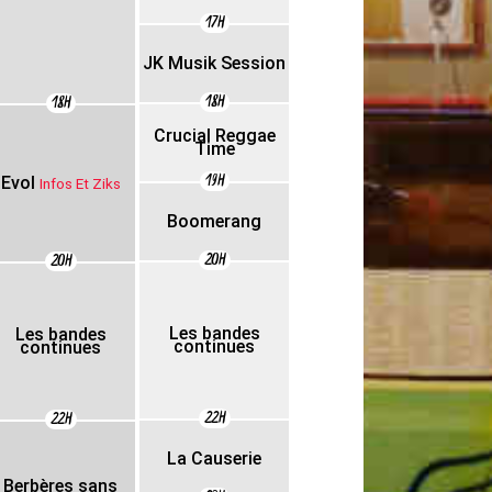
17H
JK Musik Session
18H
18H
Crucial Reggae
Time
19H
Evol
Infos Et Ziks
Boomerang
20H
20H
Les bandes
Les bandes
continues
continues
22H
22H
La Causerie
Berbères sans