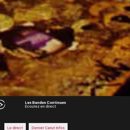
Les Bandes Continues
Ecoutez en direct
Audio
Player
Le direct
Dernier Canut Infos