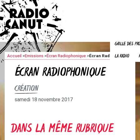
GRILLE DES P
LA RADIO
Accueil
>
Emissions
>
Écran Radiophonique
>
Écran Radiophonique
ÉCRAN RADIOPHONIQUE
CRÉATION
samedi 18 novembre 2017
DANS LA MÊME RUBRIQUE