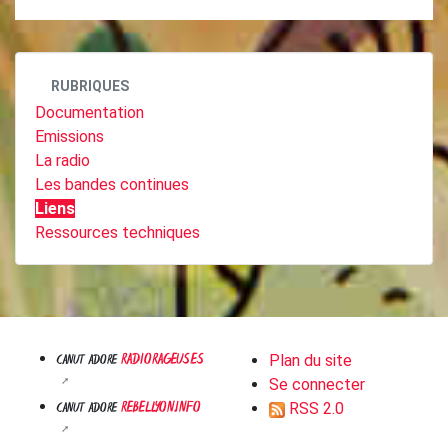
RUBRIQUES
Documentation
Emissions
La radio
Les bandes continues
Liens
Ressources techniques
RADIORAGEUSES
CANUT ADORE
Plan du site
Se connecter
REBELLYON.INFO
CANUT ADORE
RSS 2.0