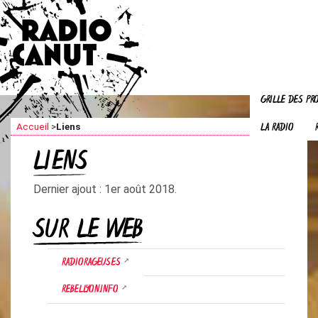
GRILLE DES P
LA RADIO
Accueil
>
Liens
LIENS
Dernier ajout : 1er août 2018.
SUR LE WEB
RADIORAGEUSES
REBELLYON.INFO