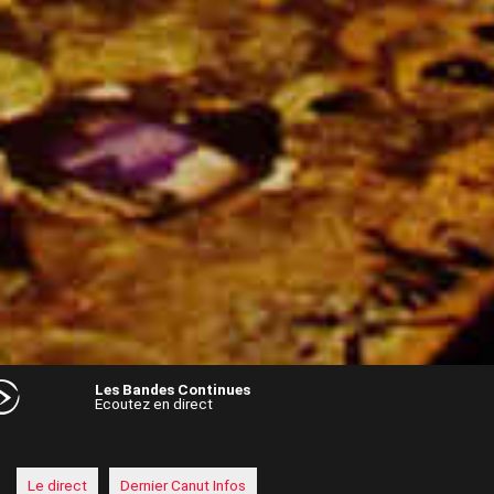
Les Bandes Continues
Ecoutez en direct
Audio
Player
Le direct
Dernier Canut Infos