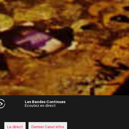
Les Bandes Continues
Ecoutez en direct
Audio
Player
Le direct
Dernier Canut Infos