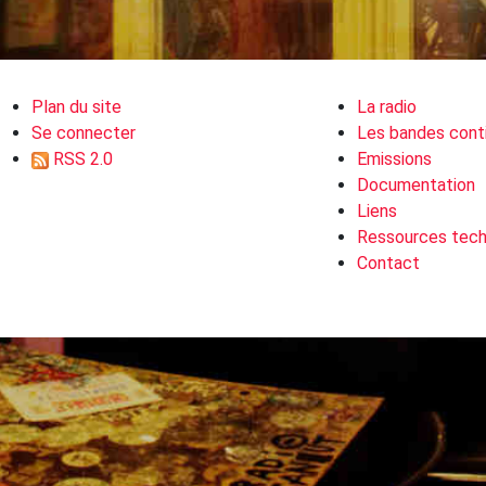
Plan du site
La radio
Se connecter
Les bandes cont
RSS 2.0
Emissions
Documentation
Liens
Ressources tech
Contact