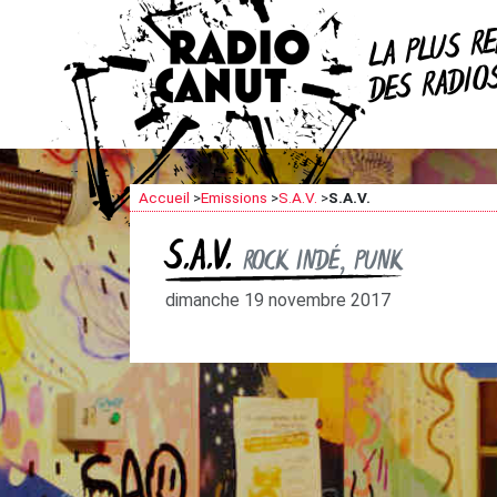
R
LA PLUS
DES RADI
Accueil
>
Emissions
>
S.A.V.
>
S.A.V.
S.A.V.
ROCK INDÉ, PUNK
dimanche 19 novembre 2017