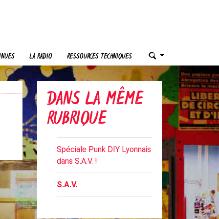
INUES
LA RADIO
RESSOURCES TECHNIQUES
DANS LA MÊME
RUBRIQUE
Spéciale Punk DIY Lyonnais
dans S.A.V. !
S.A.V.