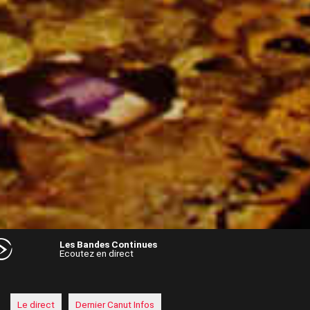
Les Bandes Continues
Ecoutez en direct
Audio
Player
Le direct
Dernier Canut Infos