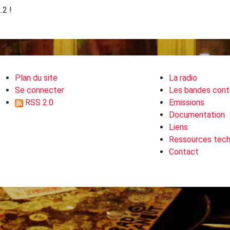
.2 !
Plan du site
La radio
Se connecter
Les bandes cont
RSS 2.0
Emissions
Documentation
Liens
Ressources tech
Contact