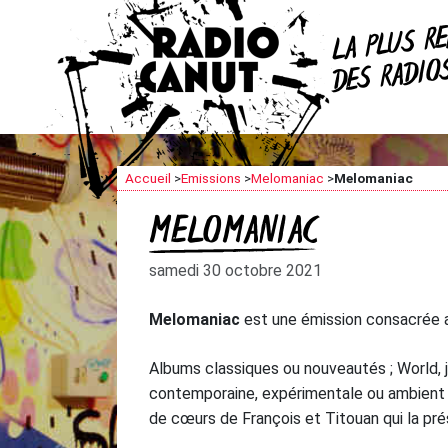
R
LA PLUS
DES RADI
Accueil
>
Emissions
>
Melomaniac
>
Melomaniac
MELOMANIAC
samedi 30 octobre 2021
Melomaniac
est une émission consacrée au
Albums classiques ou nouveautés ; World, 
contemporaine, expérimentale ou ambient ;
de cœurs de François et Titouan qui la pr