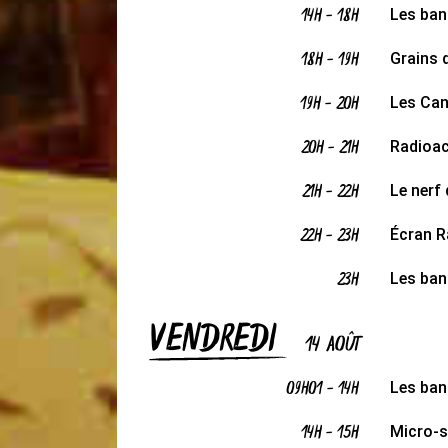
14H
-
18H
Les ban
18H
-
19H
Grains 
19H
-
20H
Les Can
20H
-
21H
Radioac
21H
-
22H
Le nerf
22H
-
23H
Écran R
23H
Les ban
VENDREDI
14 AOÛT
09H01
-
14H
Les ban
14H
-
15H
Micro-s