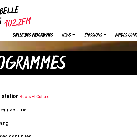
EBELLE
OS
GRILLE DES PROGRAMMES
NEWS
ÉMISSIONS
BANDES CONT
ROGRAMMES
 station
Roots Et Culture
 reggae time
ang
des continues