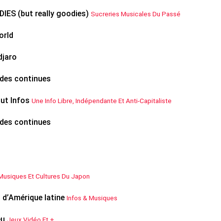
DIES (but really goodies)
Sucreries Musicales Du Passé
orld
djaro
des continues
ut Infos
Une Info Libre, Indépendante Et Anti-Capitaliste
des continues
Musiques Et Cultures Du Japon
 d’Amérique latine
Infos & Musiques
eu
Jeux Vidéo Et +