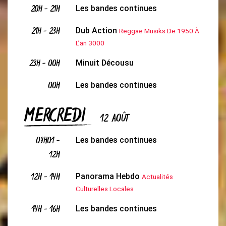
20H
-
21H
Les bandes continues
21H
-
23H
Dub Action
Reggae Musiks De 1950 À
L’an 3000
23H
-
00H
Minuit Décousu
00H
Les bandes continues
MERCREDI
12 AOÛT
09H01
-
Les bandes continues
12H
12H
-
14H
Panorama Hebdo
Actualités
Culturelles Locales
14H
-
16H
Les bandes continues