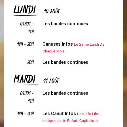
LUNDI
10 AOÛT
09H01
-
Les bandes continues
19H
19H
-
20H
Canuses Infos
Le 2ème Lundi De
Chaque Mois
20H
Les bandes continues
MARDI
11 AOÛT
09H01
-
Les bandes continues
19H
19H
-
20H
Les Canut Infos
Une Info Libre,
Indépendante Et Anti-Capitaliste