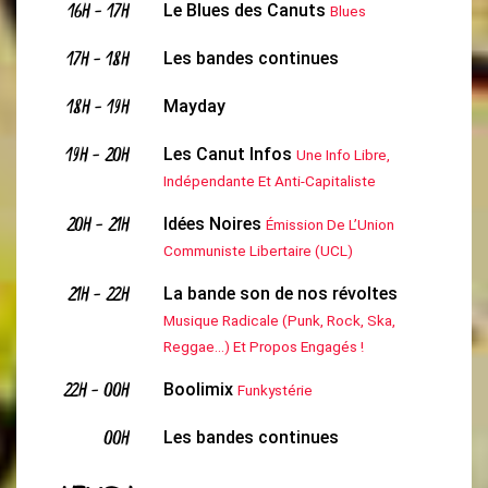
16H
-
17H
Le Blues des Canuts
Blues
17H
-
18H
Les bandes continues
18H
-
19H
Mayday
19H
-
20H
Les Canut Infos
Une Info Libre,
Indépendante Et Anti-Capitaliste
20H
-
21H
Idées Noires
Émission De L’Union
Communiste Libertaire (UCL)
21H
-
22H
La bande son de nos révoltes
Musique Radicale (Punk, Rock, Ska,
Reggae...) Et Propos Engagés !
22H
-
00H
Boolimix
Funkystérie
00H
Les bandes continues