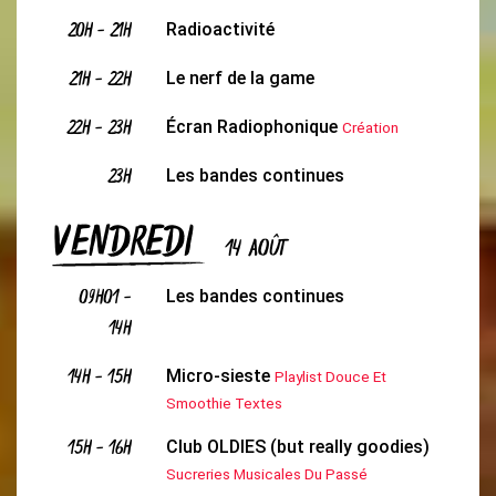
20H
-
21H
Radioactivité
21H
-
22H
Le nerf de la game
22H
-
23H
Écran Radiophonique
Création
23H
Les bandes continues
VENDREDI
14 AOÛT
09H01
-
Les bandes continues
14H
14H
-
15H
Micro-sieste
Playlist Douce Et
Smoothie Textes
15H
-
16H
Club OLDIES (but really goodies)
Sucreries Musicales Du Passé