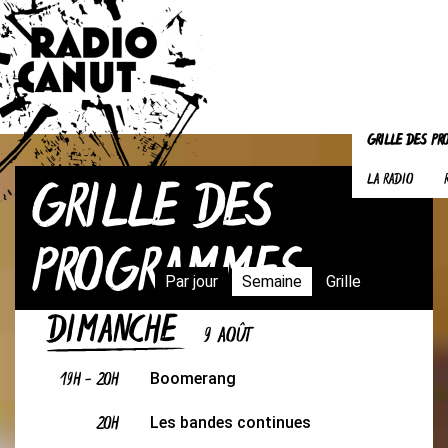
GRILLE DES P
GRILLE DES
LA RADIO
PROGRAMMES
Par jour
Semaine
Grille
DIMANCHE
9 AOÛT
19H
-
20H
Boomerang
20H
Les bandes continues