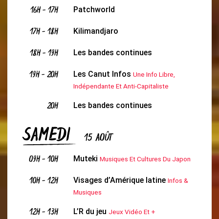
16H
-
17H
Patchworld
17H
-
18H
Kilimandjaro
18H
-
19H
Les bandes continues
19H
-
20H
Les Canut Infos
Une Info Libre,
Indépendante Et Anti-Capitaliste
20H
Les bandes continues
SAMEDI
15 AOÛT
09H
-
10H
Muteki
Musiques Et Cultures Du Japon
10H
-
12H
Visages d’Amérique latine
Infos &
Musiques
12H
-
13H
L’R du jeu
Jeux Vidéo Et +