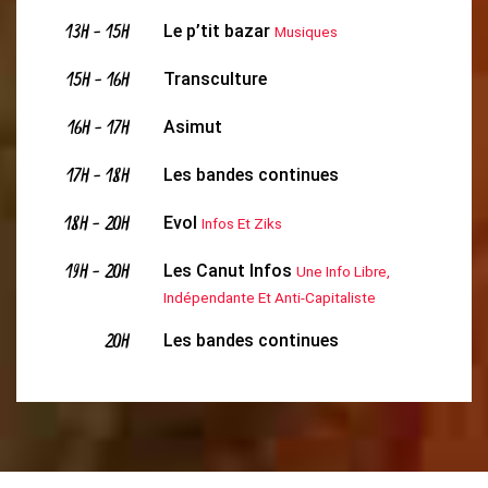
13H
-
15H
Le p’tit bazar
Musiques
15H
-
16H
Transculture
16H
-
17H
Asimut
17H
-
18H
Les bandes continues
18H
-
20H
Evol
Infos Et Ziks
19H
-
20H
Les Canut Infos
Une Info Libre,
Indépendante Et Anti-Capitaliste
20H
Les bandes continues