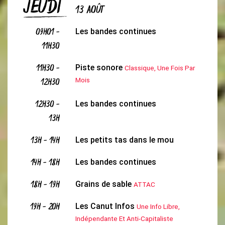
JEUDI
13 AOÛT
09H01
-
Les bandes continues
11H30
11H30
-
Piste sonore
Classique, Une Fois Par
12H30
Mois
12H30
-
Les bandes continues
13H
13H
-
14H
Les petits tas dans le mou
14H
-
18H
Les bandes continues
18H
-
19H
Grains de sable
ATTAC
19H
-
20H
Les Canut Infos
Une Info Libre,
Indépendante Et Anti-Capitaliste