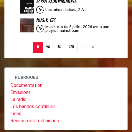
ÉCRAN RADIOPHONIQUE
Les miroirs brisés, 2 A.
MUSIK ETC
Musik-etc du 5 juillet 2026 avec une
playlist mainstream
0
40
80
120
...
RUBRIQUES
Documentation
Emissions
La radio
Les bandes continues
Liens
Ressources techniques