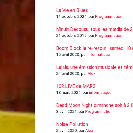
La Vie en Blues
11 octobre 2024
, par
Programmation
Minuit Décousu, tous les mardis de 2
21 octobre 2019
, par
Programmation
Boom Block le re-retour : samedi 18 a
15 avril 2020
, par
informatique
Lalala, une émission musicale et fém
24 avril 2020
, par
Alex
102.LIVE de MARS
13 mars 2024
, par
informatique
Dead Moon Night dimanche soir à 21
3 avril 2021
, par
Programmation
Noise Pollution
2 avril 2020
, par
Alex