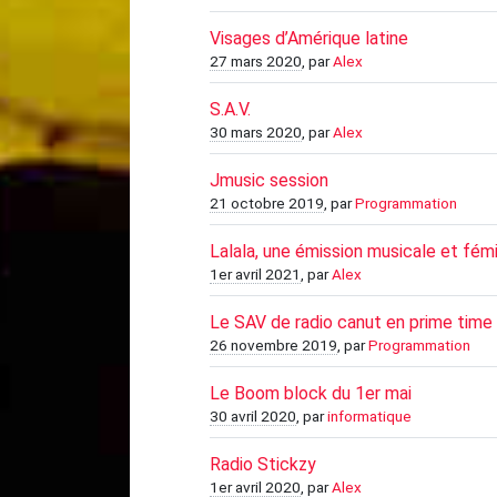
Visages d’Amérique latine
27 mars 2020
, par
Alex
S.A.V.
30 mars 2020
, par
Alex
Jmusic session
21 octobre 2019
, par
Programmation
Lalala, une émission musicale et fém
1er avril 2021
, par
Alex
Le SAV de radio canut en prime time 
26 novembre 2019
, par
Programmation
Le Boom block du 1er mai
30 avril 2020
, par
informatique
Radio Stickzy
1er avril 2020
, par
Alex