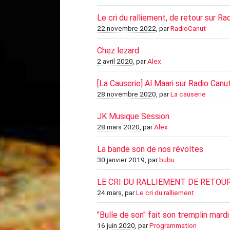
Le cri du ralliement, de retour sur Ra
22 novembre 2022
, par
RadioCanut
Chez lezard
2 avril 2020
, par
Alex
[La Causerie] Al Maari sur Radio Canu
28 novembre 2020
, par
La causerie
JK Musique Session
28 mars 2020
, par
Alex
La bande son de nos révoltes
30 janvier 2019
, par
bubu
LE CRI DU RALLIEMENT DE RETOUR
24 mars
, par
Le cri du ralliement
"Bulle de son" fait son tremplin mardi 
16 juin 2020
, par
Programmation