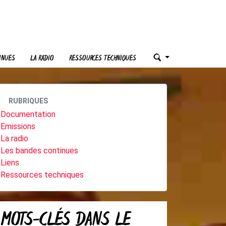
INUES
LA RADIO
RESSOURCES TECHNIQUES
RUBRIQUES
Documentation
Emissions
La radio
Les bandes continues
Liens
Ressources techniques
MOTS-CLÉS DANS LE