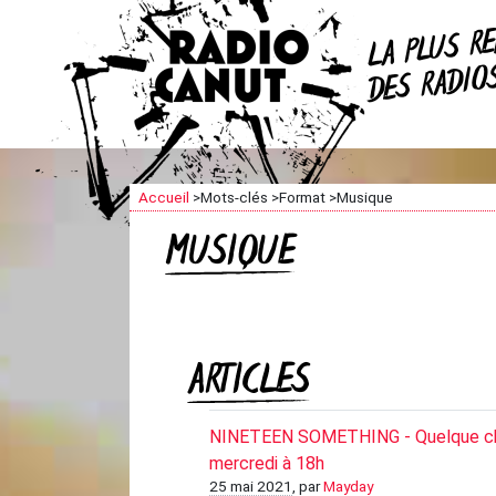
R
LA PLUS
DES RADI
Accueil
>
Mots-clés
>
Format
>
Musique
MUSIQUE
ARTICLES
NINETEEN SOMETHING - Quelque cho
mercredi à 18h
25 mai 2021
, par
Mayday