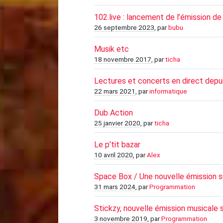
102.live : lancement de l’émission 
26 septembre 2023
, par
bubu
Musik etc
18 novembre 2017
, par
ticha
Lectures et concerts en direct depu
22 mars 2021
, par
informatique
Dub Action
25 janvier 2020
, par
ticha
Le p’tit bazar
10 avril 2020
, par
Alex
Space Box / Une nouvelle émission su
31 mars 2024
, par
Programmation
Stickzy, nouvelle émission musicale 
3 novembre 2019
, par
Programmation