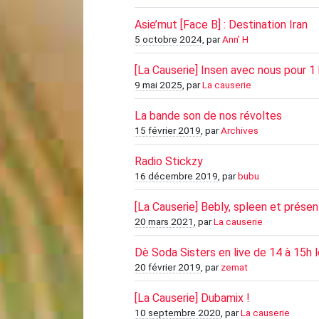
Asie’mut [Face B] : Destination Iran
5 octobre 2024
, par
Ann’ H
[La Causerie] Insen avec nous pour 1 
9 mai 2025
, par
La causerie
La bande son de nos révoltes
15 février 2019
, par
Archives
Radio Stickzy
16 décembre 2019
, par
bubu
[La Causerie] Bebly, spleen et présen
20 mars 2021
, par
La causerie
Dè Soda Sisters en live de 14 à 15h 
20 février 2019
, par
zemat
[La Causerie] Dubamix !
10 septembre 2020
, par
La causerie