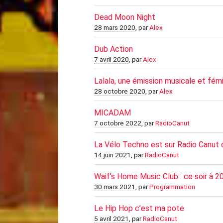
Dead Moon Night
28 mars 2020
, par
Alex
Dub Action
7 avril 2020
, par
Alex
Lalala, une émission musicale et fém
28 octobre 2020
, par
Alex
MICADAM
7 octobre 2022
, par
RadioCanut
La Vélo Techno est sur Radio Canut 
14 juin 2021
, par
RadioCanut
Waif’s Home Music Club : ce soir à 2
30 mars 2021
, par
Programmation
Le Hip Hop c’est ma pote
5 avril 2021
, par
RadioCanut