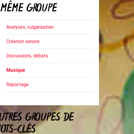
MÊME GROUPE
Analyses, vulgarisation
Création sonore
Discussions, débats
Musique
Reportage
UTRES GROUPES DE
OTS-CLÉS