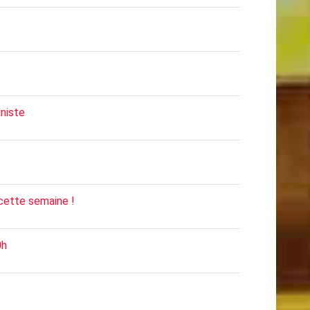
iniste
cette semaine !
0h