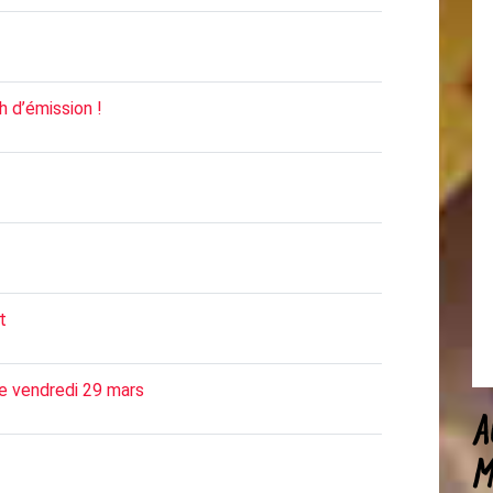
h d’émission !
t
le vendredi 29 mars
A
M