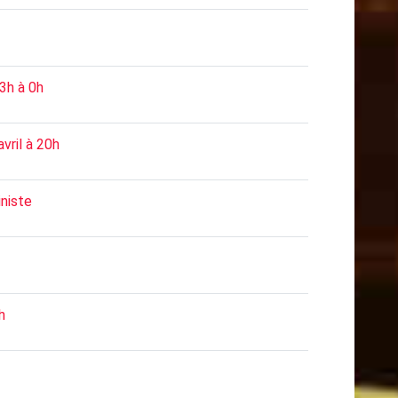
3h à 0h
vril à 20h
iniste
h