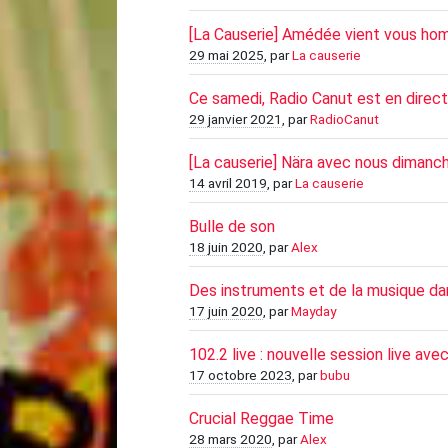
[La Causerie] Amédée vient vous hom
29 mai 2025
, par
La causerie
Ce samedi, Radio Canut est en direc
29 janvier 2021
, par
RadioCanut
[La causerie] Nära avec nous dimanch
14 avril 2019
, par
La causerie
Bulle de son
18 juin 2020
, par
Alex
Des instruments et de la musique d
17 juin 2020
, par
Mayday
102.2 live : nouvelle session live a
17 octobre 2023
, par
bubu
Crucial Reggae Time
28 mars 2020
, par
Alex