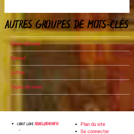
AUTRES GROUPES DE MOTS-CLÉS
Choix éditorial
Format
Luttes
Types de news
REBELLYON.INFO
CANUT LOVE
Plan du site
Se connecter