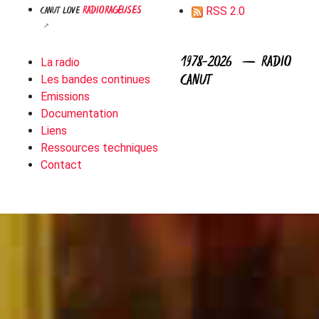
RADIORAGEUSES
CANUT LOVE
RSS 2.0
1978-2026 — RADIO
La radio
CANUT
Les bandes continues
Emissions
Documentation
Liens
Ressources techniques
Contact