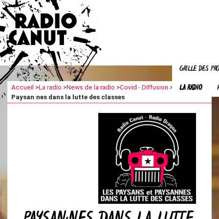
GRILLE DES P
LA RADIO
Accueil
>
La radio
>
News de la radio
>
Covid - Diffusion
>
Paysan·nes dans la lutte des classes