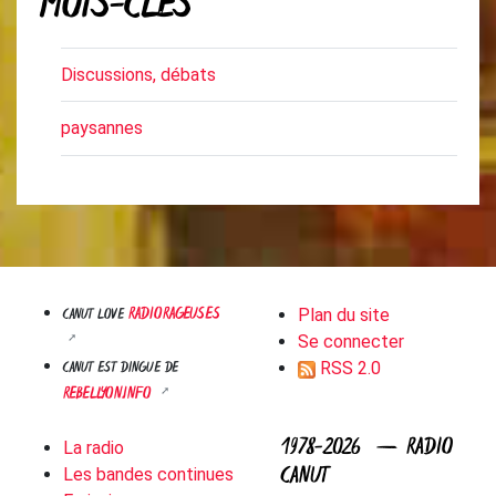
MOTS-CLÉS
Discussions, débats
paysannes
RADIORAGEUSES
CANUT LOVE
Plan du site
Se connecter
CANUT EST DINGUE DE
RSS 2.0
REBELLYON.INFO
1978-2026 — RADIO
La radio
CANUT
Les bandes continues