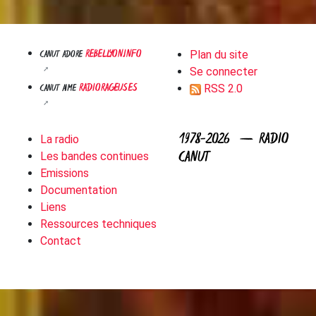
REBELLYON.INFO
CANUT ADORE
Plan du site
Se connecter
RADIORAGEUSES
CANUT AIME
RSS 2.0
1978-2026 — RADIO
La radio
CANUT
Les bandes continues
Emissions
Documentation
Liens
Ressources techniques
Contact