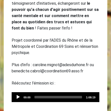
témoigneront d’initiatives, échangeront sur
le
pouvoir qu’a chacun d’agir positivement sur sa
santé mentale et sur comment mettre en
place au quotidien des trucs et astuces qui
font du bien
! Faites passer l’info !
Projet coordonné par l’ADES du Rhône et de la
Métropole et Coordination 69 Soins et réinsertion
psychique.
Plus d’info : caroline.mignot@adesdurhone.fr ou
benedicte.cabrol@coordination69.asso.fr
Réécoutez l’émission ici :
Audio
Current
Total
00:00
1:08:19
time
duration
Player