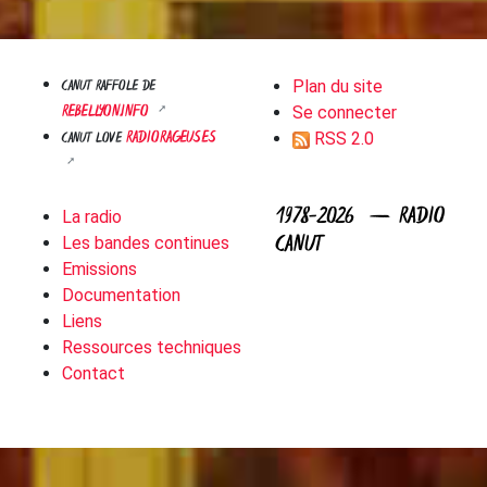
CANUT RAFFOLE DE
Plan du site
REBELLYON.INFO
Se connecter
RADIORAGEUSES
CANUT LOVE
RSS 2.0
1978-2026 — RADIO
La radio
CANUT
Les bandes continues
Emissions
Documentation
Liens
Ressources techniques
Contact