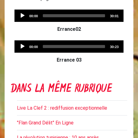
Audio
00:00
30:01
Player
Errance02
Audio
00:00
30:23
Player
Errance 03
DANS LA MÊME RUBRIQUE
Live La Clef 2 : rediffusion exceptionnelle
"Flan Grand Délit" En Ligne
La révolution tunisienne : 10 ans après