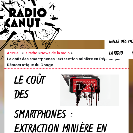
GRILLE DES P
LA RADIO
Accueil
>
La radio
>
News de la radio
>
Le coût des smartphones : extraction minière en République
Démocratique du Congo
LE COÛT
DES
SMARTPHONES :
EXTRACTION MINIÈRE EN