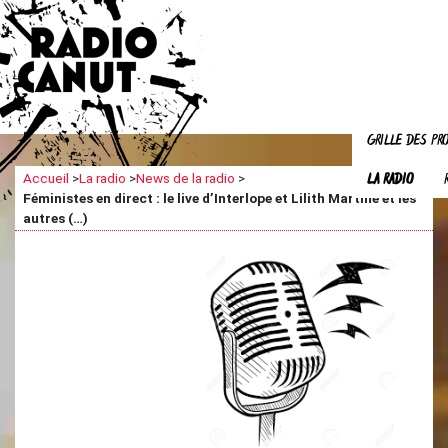
GRILLE DES P
LA RADIO
Accueil
>
La radio
>
News de la radio
>
Féministes en direct : le live d’Interlope et Lilith Martine et les
autres (…)