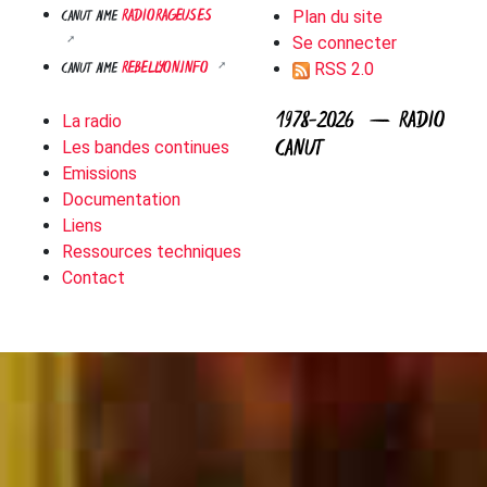
RADIORAGEUSES
CANUT AIME
Plan du site
Se connecter
REBELLYON.INFO
CANUT AIME
RSS 2.0
1978-2026 — RADIO
La radio
CANUT
Les bandes continues
Emissions
Documentation
Liens
Ressources techniques
Contact