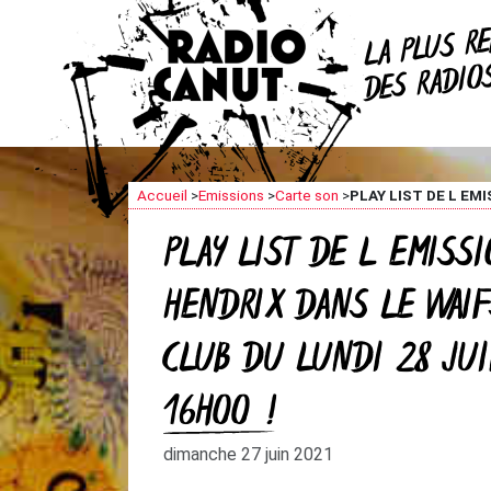
R
LA PLUS
DES RADI
Accueil
>
Emissions
>
Carte son
>
PLAY LIST DE L EM
PLAY LIST DE L EMISS
HENDRIX DANS LE WAI
CLUB DU LUNDI 28 JUI
16H00 !
dimanche 27 juin 2021