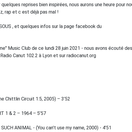
quelques reprises bien inspirées, nous aurons une heure pour no
z, rap et c est déjà pas mal !
SSOUS , et quelques infos sur la page facebook du
Home" Music Club de ce lundi 28 juin 2021 - nous avons écouté de
Radio Canut 102.2 à Lyon et sur radiocanut.org
ittlin Circuit 1.5, 2005) – 3’52
 1 & 2 – 1964 – 5’57
UCH ANIMAL - (You can’t use my name, 2000) - 4’51