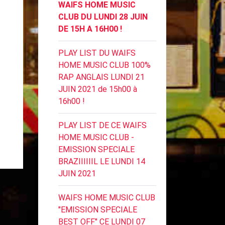
WAIFS HOME MUSIC
CLUB DU LUNDI 28 JUIN
DE 15H A 16H00 !
PLAY LIST DU WAIFS
HOME MUSIC CLUB 100%
RAP ANGLAIS LUNDI 21
JUIN 2021 de 15h00 à
16h00 !
PLAY LIST DE CE WAIFS
HOME MUSIC CLUB -
EMISSION SPECIALE
BRAZIIIIIIL LE LUNDI 14
JUIN 2021
WAIFS HOME MUSIC CLUB
"EMISSION SPECIALE
BEST OFF" CE LUNDI 07