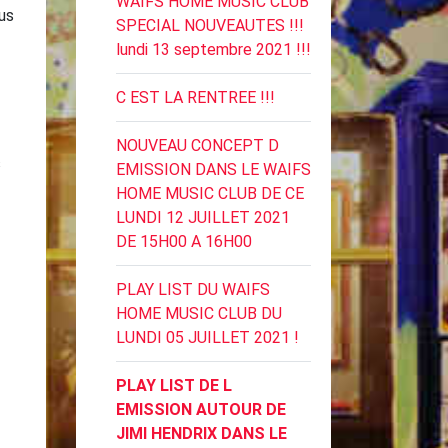
WAIFS HOME MUSIC CLUB
us
SPECIAL NOUVEAUTES !!!
lundi 13 septembre 2021 !!!
C EST LA RENTREE !!!
NOUVEAU CONCEPT D
s
EMISSION DANS LE WAIFS
HOME MUSIC CLUB DE CE
LUNDI 12 JUILLET 2021
DE 15H00 A 16H00
PLAY LIST DU WAIFS
HOME MUSIC CLUB DU
LUNDI 05 JUILLET 2021 !
PLAY LIST DE L
EMISSION AUTOUR DE
JIMI HENDRIX DANS LE