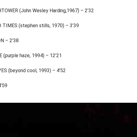
WER (John Wesley Harding,1967) – 2’32
MES (stephen stills, 1970) – 3’39
N – 2’38
purple haze, 1994) – 12’21
 (beyond cool, 1993) – 4’52
’59