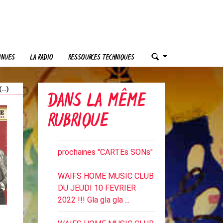
INUES
LA RADIO
RESSOURCES TECHNIQUES
(…)
DANS LA MÊME
RUBRIQUE
prochaines "CARTEs SONs"
WAIFS HOME MUSIC CLUB
DU JEUDI 10 FEVRIER
2022 !!! Gla gla gla ...