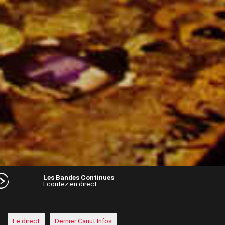
Les Bandes Continues
Ecoutez en direct
Audio
Player
Le direct
Dernier Canut Infos