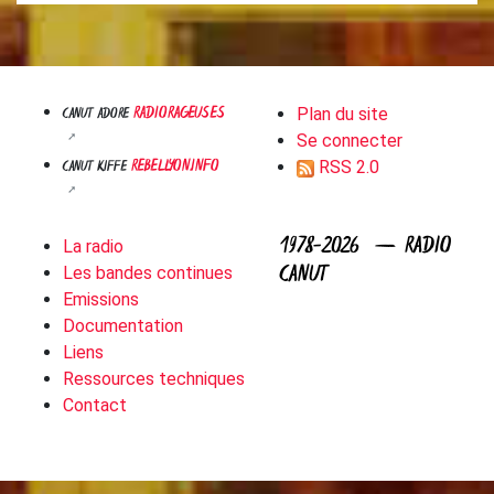
RADIORAGEUSES
CANUT ADORE
Plan du site
Se connecter
REBELLYON.INFO
CANUT KIFFE
RSS 2.0
1978-2026 — RADIO
La radio
CANUT
Les bandes continues
Emissions
Documentation
Liens
Ressources techniques
Contact