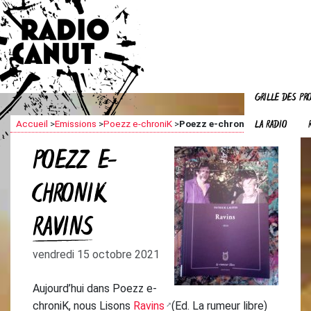
GRILLE DES P
LA RADIO
Accueil
>
Emissions
>
Poezz e-chroniK
>
Poezz e-chroniK Ravins
POEZZ E-
CHRONIK
RAVINS
vendredi 15 octobre 2021
Aujourd’hui dans Poezz e-
chroniK, nous Lisons
Ravins
(Ed. La rumeur libre)