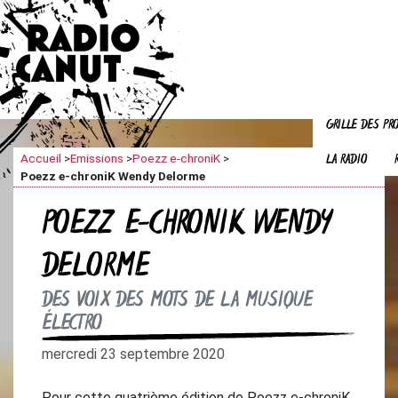
GRILLE DES P
LA RADIO
Accueil
>
Emissions
>
Poezz e-chroniK
>
Poezz e-chroniK Wendy Delorme
POEZZ E-CHRONIK WENDY
DELORME
DES VOIX DES MOTS DE LA MUSIQUE
ÉLECTRO
mercredi 23 septembre 2020
Pour cette quatrième édition de Poezz e-chroniK