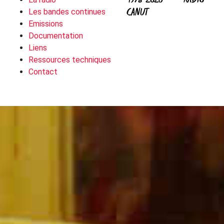
1978-2026 — RADIO
CANUT
Les bandes continues
Emissions
Documentation
Liens
Ressources techniques
Contact