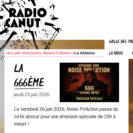
GRILLE DES P
LA RADIO
Accueil
>
Emissions
>
Noise Pollution
>
La 666ème
LA
666ÈME
jeudi 25 juin 2026
Le vendredi 26 juin 2026, Noise Pollution passe du
côté obscur pour une émission spéciale de 20h à
minuit !