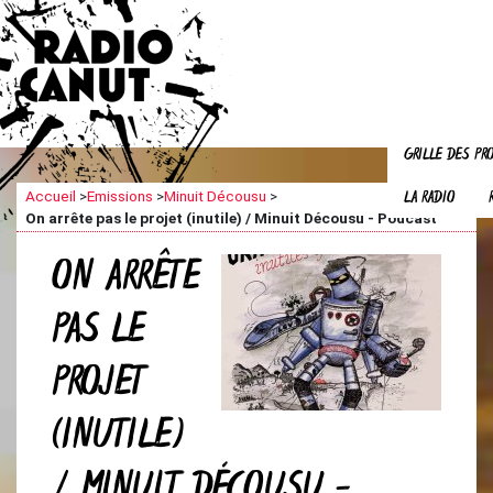
GRILLE DES P
LA RADIO
Accueil
>
Emissions
>
Minuit Décousu
>
On arrête pas le projet (inutile) / Minuit Décousu - Podcast
ON ARRÊTE
PAS LE
PROJET
(INUTILE)
/ MINUIT DÉCOUSU -