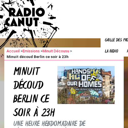
GRILLE DES P
LA RADIO
Accueil
>
Emissions
>
Minuit Décousu
>
Minuit découd Berlin ce soir à 23h
MINUIT
DÉCOUD
BERLIN CE
SOIR À 23H
UNE HEURE HEBDOMADAIRE DE