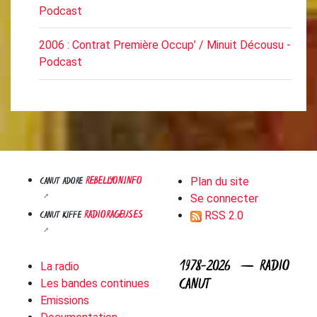
Podcast
2006 : Contrat Première Occup’ / Minuit Décousu -
Podcast
REBELLYON.INFO
CANUT ADORE
Plan du site
Se connecter
RADIORAGEUSES
CANUT KIFFE
RSS 2.0
1978-2026 — RADIO
La radio
CANUT
Les bandes continues
Emissions