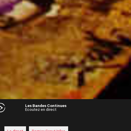
Les Bandes Continues
Ecoutez en direct
Audio
Player