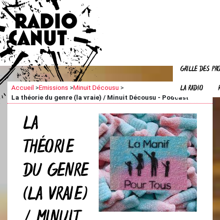
GRILLE DES P
LA RADIO
Accueil
>
Emissions
>
Minuit Décousu
>
La théorie du genre (la vraie) / Minuit Décousu - Podcast
LA
THÉORIE
DU GENRE
(LA VRAIE)
/ MINUIT