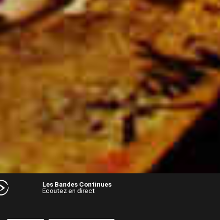
Les Bandes Continues
Ecoutez en direct
Audio
Player