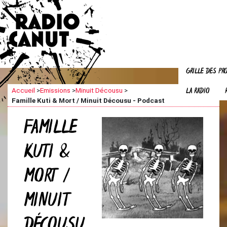
GRILLE DES P
LA RADIO
Accueil
>
Emissions
>
Minuit Décousu
>
Famille Kuti & Mort / Minuit Décousu - Podcast
FAMILLE
KUTI &
MORT /
MINUIT
DÉCOUSU