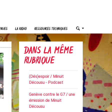
INUES
LA RADIO
RESSOURCES TECHNIQUES
DANS LA MÊME
RUBRIQUE
(Dés)espoir / Minuit
Décousu - Podcast
Genève contre le G7 / une
émission de Minuit
Décousu