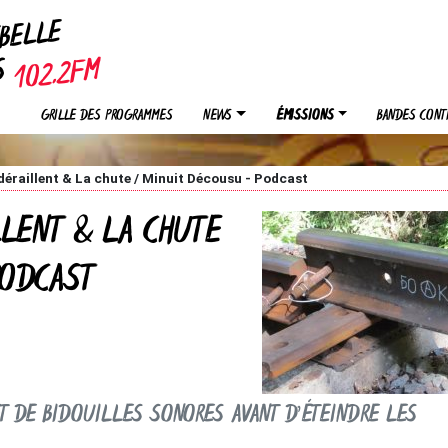
EBELLE
OS
GRILLE DES PROGRAMMES
NEWS
ÉMISSIONS
BANDES CONT
 déraillent & La chute / Minuit Décousu - Podcast
LLENT & LA CHUTE
PODCAST
ET DE BIDOUILLES SONORES AVANT D’ÉTEINDRE LES