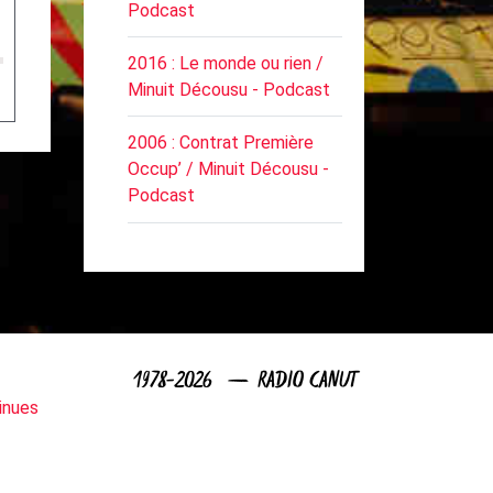
Podcast
2016 : Le monde ou rien /
Minuit Décousu - Podcast
2006 : Contrat Première
Occup’ / Minuit Décousu -
Podcast
1978-2026 — RADIO CANUT
inues