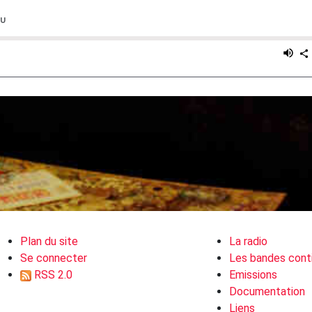
Plan du site
La radio
Se connecter
Les bandes cont
RSS 2.0
Emissions
Documentation
Liens