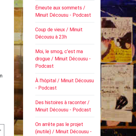
Émeute aux sommets /
Minuit Décousu - Podcast
Coup de vieux / Minuit
Décousu à 23h
Moi, le smog, c’est ma
drogue / Minuit Décousu -
Podcast
en
À l’hôpital / Minuit Décousu
- Podcast
Des histoires à raconter /
Minuit Décousu - Podcast
On arrête pas le projet
(inutile) / Minuit Décousu -