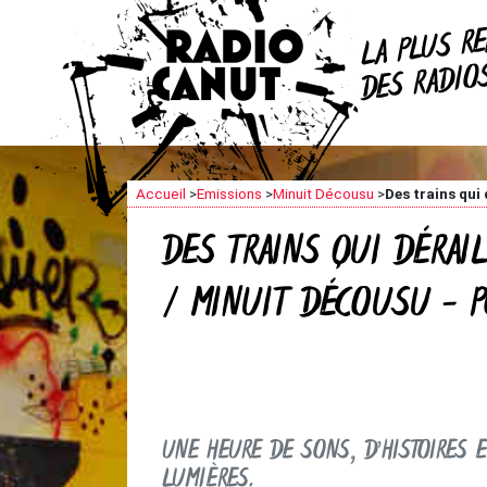
R
LA PLUS
DES RADI
Accueil
>
Emissions
>
Minuit Décousu
>
Des trains qui
DES TRAINS QUI DÉRAI
/ MINUIT DÉCOUSU - 
UNE HEURE DE SONS, D’HISTOIRES 
LUMIÈRES.