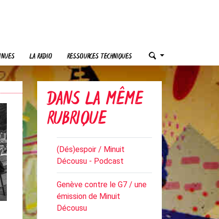
INUES
LA RADIO
RESSOURCES TECHNIQUES
DANS LA MÊME
RUBRIQUE
(Dés)espoir / Minuit
Décousu - Podcast
Genève contre le G7 / une
émission de Minuit
Décousu