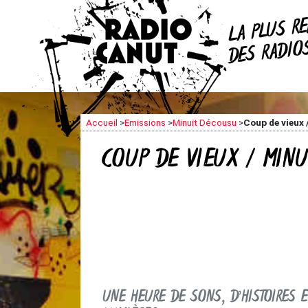
R
LA PLUS
DES RADI
Accueil
>
Emissions
>
Minuit Décousu
>
Coup de vieux 
COUP DE VIEUX / MINU
UNE HEURE DE SONS, D’HISTOIRES 