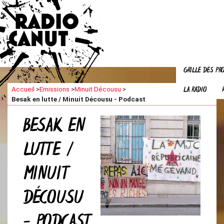
GRILLE DES P
LA RADIO
Accueil
>
Emissions
>
Minuit Décousu
>
Besak en lutte / Minuit Décousu - Podcast
BESAK EN
LUTTE /
MINUIT
DÉCOUSU
- PODCAST