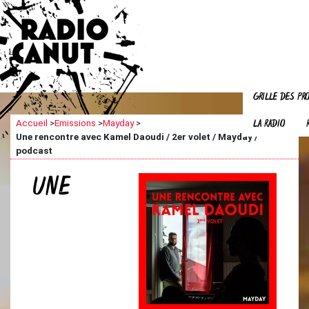
GRILLE DES P
LA RADIO
Accueil
>
Emissions
>
Mayday
>
Une rencontre avec Kamel Daoudi / 2er volet / Mayday /
podcast
UNE