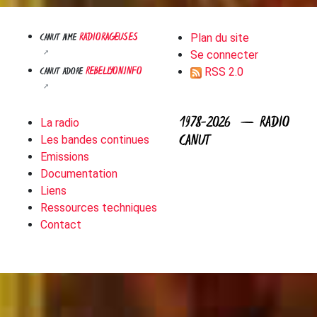
RADIORAGEUSES
CANUT AIME
Plan du site
Se connecter
REBELLYON.INFO
CANUT ADORE
RSS 2.0
1978-2026 — RADIO
La radio
CANUT
Les bandes continues
Emissions
Documentation
Liens
Ressources techniques
Contact