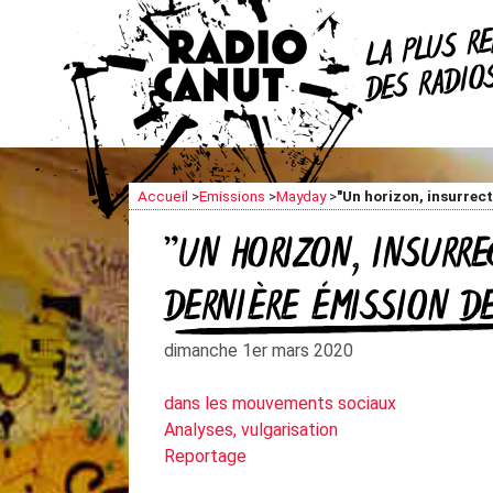
R
LA PLUS
DES RADI
Accueil
>
Emissions
>
Mayday
>
"Un horizon, insurrect
"UN HORIZON, INSURRE
DERNIÈRE ÉMISSION D
dimanche 1er mars 2020
dans les mouvements sociaux
Analyses, vulgarisation
Reportage