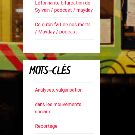
L’étonnante bifurcation de
Sylvain / podcast / mayday
Ce qu’on fait de nos morts
/ Mayday / podcast
MOTS-CLÉS
Analyses, vulgarisation
dans les mouvements
sociaux
Reportage