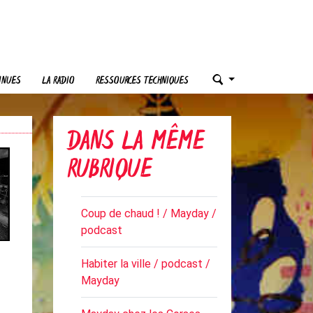
INUES
LA RADIO
RESSOURCES TECHNIQUES
DANS LA MÊME
RUBRIQUE
Coup de chaud ! / Mayday /
podcast
Habiter la ville / podcast /
Mayday