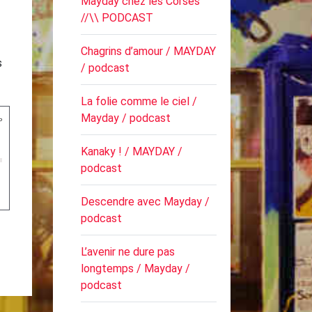
Mayday chez les Corses
//\\ PODCAST
Chagrins d’amour / MAYDAY
s
/ podcast
La folie comme le ciel /
Mayday / podcast
Kanaky ! / MAYDAY /
podcast
Descendre avec Mayday /
podcast
L’avenir ne dure pas
longtemps / Mayday /
podcast