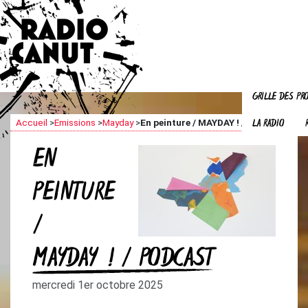
GRILLE DES P
LA RADIO
Accueil
>
Emissions
>
Mayday
>
En peinture / MAYDAY ! / podcast
EN
PEINTURE
/
MAYDAY ! / PODCAST
mercredi 1er octobre 2025