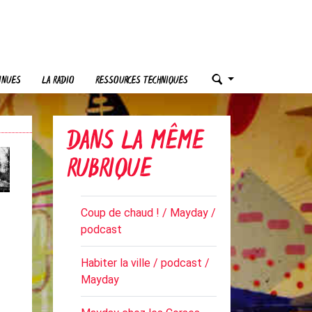
INUES
LA RADIO
RESSOURCES TECHNIQUES
DANS LA MÊME
RUBRIQUE
Coup de chaud ! / Mayday /
podcast
Habiter la ville / podcast /
Mayday