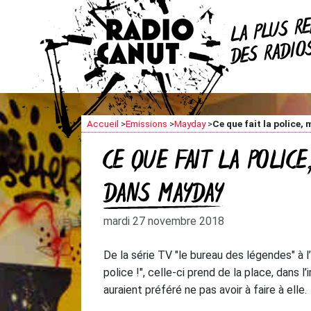
R
LA PLUS
DES RADI
Accueil
>
Emissions
>
Mayday
>
Ce que fait la police
CE QUE FAIT LA POLICE
DANS MAYDAY
mardi 27 novembre 2018
De la série TV "le bureau des légendes" à
police !", celle-ci prend de la place, dans 
auraient préféré ne pas avoir à faire à elle.