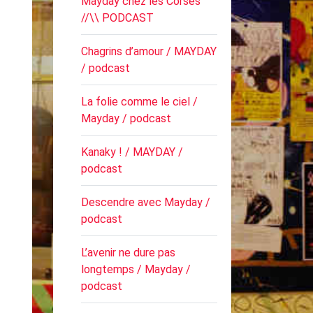
Mayday chez les Corses
//\\ PODCAST
Chagrins d’amour / MAYDAY
/ podcast
La folie comme le ciel /
Mayday / podcast
Kanaky ! / MAYDAY /
podcast
Descendre avec Mayday /
podcast
L’avenir ne dure pas
longtemps / Mayday /
podcast