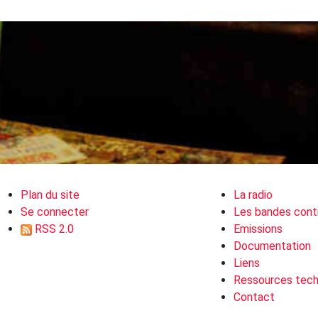
Plan du site
La radio
Se connecter
Les bandes cont
RSS 2.0
Emissions
Documentation
Liens
Ressources tech
Contact