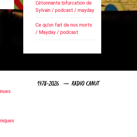
L’étonnante bifurcation de
Sylvain / podcast / mayday
Ce qu’on fait de nos morts
/ Mayday / podcast
1978-2026 — RADIO CANUT
inues
niques