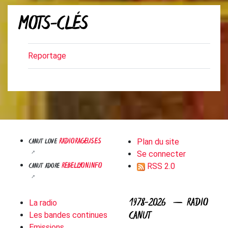
MOTS-CLÉS
Reportage
RADIORAGEUSES
CANUT LOVE
Plan du site
Se connecter
REBELLYON.INFO
CANUT ADORE
RSS 2.0
1978-2026 — RADIO
La radio
CANUT
Les bandes continues
Emissions