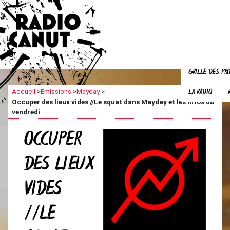
GRILLE DES P
LA RADIO
Accueil
>
Emissions
>
Mayday
>
Occuper des lieux vides //Le squat dans Mayday et les infos du
vendredi
OCCUPER
DES LIEUX
VIDES
//LE