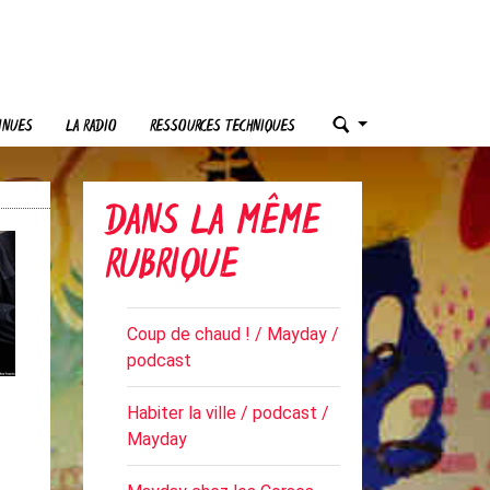
INUES
LA RADIO
RESSOURCES TECHNIQUES
DANS LA MÊME
RUBRIQUE
Coup de chaud ! / Mayday /
podcast
Habiter la ville / podcast /
Mayday