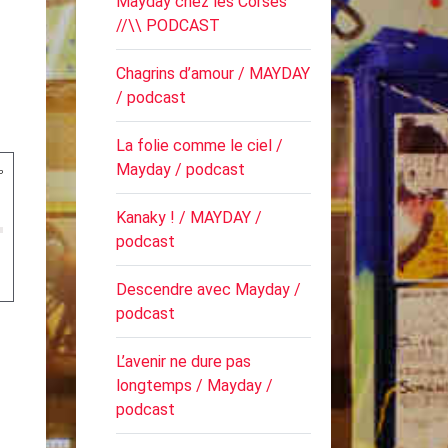
Mayday chez les Corses
//\\ PODCAST
Chagrins d’amour / MAYDAY
/ podcast
La folie comme le ciel /
Mayday / podcast
Kanaky ! / MAYDAY /
podcast
Descendre avec Mayday /
podcast
L’avenir ne dure pas
longtemps / Mayday /
podcast