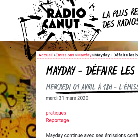
R
LA PLUS
DES RADI
Accueil
>
Emissions
>
Mayday
>
Mayday - Défaire les b
MAYDAY - DÉFAIRE LES 
MERCREDI 01 AVRIL À 18H - L’ÉMI
mardi 31 mars 2020
pratiques
Reportage
Mayday continue avec ses émissions confin