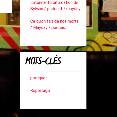
L’étonnante bifurcation de
Sylvain / podcast / mayday
Ce qu’on fait de nos morts
/ Mayday / podcast
MOTS-CLÉS
pratiques
Reportage