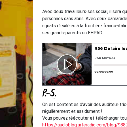
Avec deux travailleurs⋅ses social, il sera qu
personnes sans abris. Avec deux camarades
squats d’exilé.es à la frontière franco-ital
ses grands-parents en EHPAD.
P.-S.
On est content.es d’avoir des auditeur⋅tri
régulièrement et assidument !
Vous pouvez réécouter et télécharger tout
https://audioblog.arteradio.com/blog/98