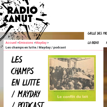
GRILLE DES P
LA RADIO
Accueil
>
Emissions
>
Mayday
>
Les champs en lutte / Mayday / podcast
LES
CHAMPS
EN LUTTE
/ MAYDAY
/ PODCAST