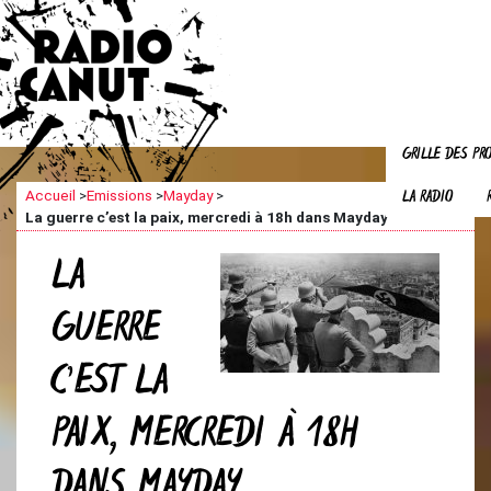
GRILLE DES P
LA RADIO
Accueil
>
Emissions
>
Mayday
>
La guerre c’est la paix, mercredi à 18h dans Mayday
LA
GUERRE
C’EST LA
PAIX, MERCREDI À 18H
DANS MAYDAY