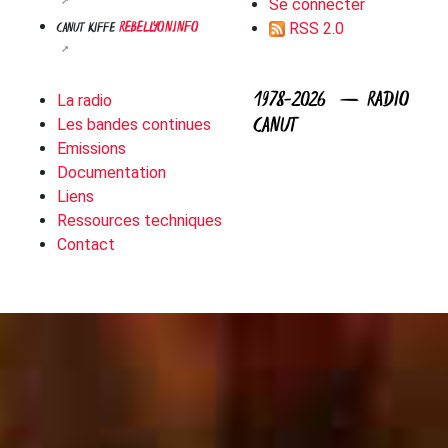
Se connecter
REBELLYON.INFO
CANUT KIFFE
RSS 2.0
1978-2026 — RADIO
La radio
CANUT
Les bandes continues
Emissions
Documentation
Liens
Ressources techniques
Contact