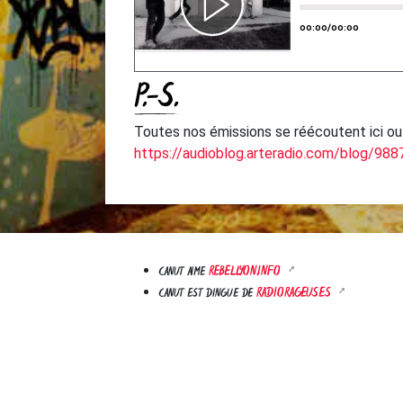
P.-S.
Toutes nos émissions se réécoutent ici ou 
https://audioblog.arteradio.com/blog/98
REBELLYON.INFO
CANUT AIME
RADIORAGEUSES
CANUT EST DINGUE DE