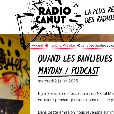
R
LA PLUS
DES RADI
Accueil
>
Emissions
>
Mayday
>
Quand les banlieues s
QUAND LES BANLIEUES
MAYDAY / PODCAST
mercredi 2 juillet 2025
Il y a 2 ans, après l’assassinat de Nahel Me
entraient pendant plusieurs jours dans le 
Dans cette émission, nous revenons sur l’h