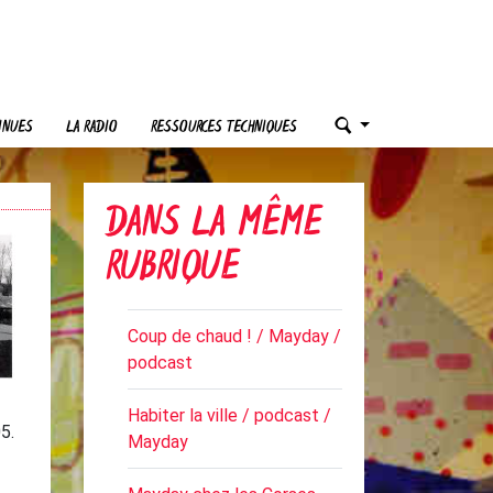
INUES
LA RADIO
RESSOURCES TECHNIQUES
DANS LA MÊME
RUBRIQUE
Coup de chaud ! / Mayday /
podcast
Habiter la ville / podcast /
5.
Mayday