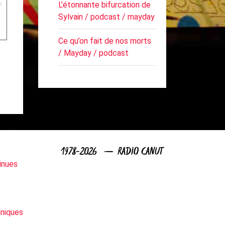
L’étonnante bifurcation de
Sylvain / podcast / mayday
Ce qu’on fait de nos morts
/ Mayday / podcast
1978-2026 — RADIO CANUT
inues
niques