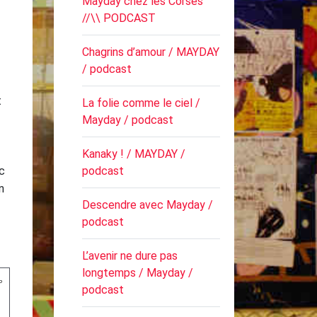
Mayday chez les Corses
//\\ PODCAST
Chagrins d’amour / MAYDAY
/ podcast
t
La folie comme le ciel /
Mayday / podcast
Kanaky ! / MAYDAY /
c
podcast
n
Descendre avec Mayday /
podcast
L’avenir ne dure pas
longtemps / Mayday /
podcast