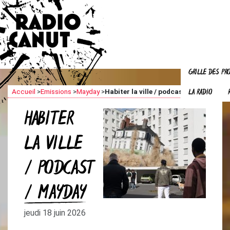
GRILLE DES P
LA RADIO
Accueil
>
Emissions
>
Mayday
>
Habiter la ville / podcast / Mayday
HABITER
LA VILLE
/ PODCAST
/ MAYDAY
jeudi 18 juin 2026