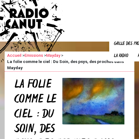
GRILLE DES P
LA RADIO
Accueil
>
Emissions
>
Mayday
>
La folie comme le ciel : Du Soin, des psys, des proches dans
Mayday
LA FOLIE
COMME LE
CIEL : DU
SOIN, DES