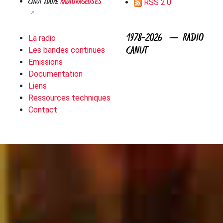
RADIORAGEUSES
CANUT ADORE
RSS 2.0
1978-2026 — RADIO
La radio
CANUT
Les bandes continues
Emissions
Documentation
Liens
Ressources techniques
Contact