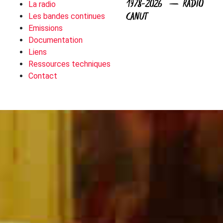
1978-2026 — RADIO
La radio
CANUT
Les bandes continues
Emissions
Documentation
Liens
Ressources techniques
Contact