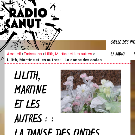
GRILLE DES P
LA RADIO
Accueil
>
Emissions
>
Lilith, Martine et les autres
>
Lilith, Martine et les autres : : La danse des ondes
LILITH,
MARTINE
ET LES
AUTRES : :
LA DANSE DES ONDES