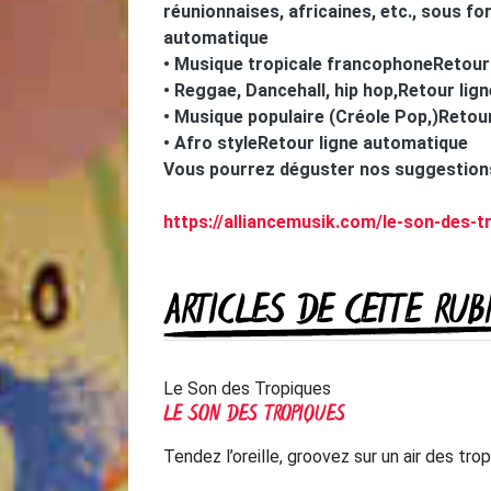
réunionnaises, africaines, etc., sous fo
automatique
• Musique tropicale francophoneRetour
• Reggae, Dancehall, hip hop,Retour lig
• Musique populaire (Créole Pop,)Retou
• Afro styleRetour ligne automatique
Vous pourrez déguster nos suggestion
https://alliancemusik.com/le-son-des-t
ARTICLES DE CETTE RUB
Le Son des Tropiques
LE SON DES TROPIQUES
Tendez l’oreille, groovez sur un air des trop