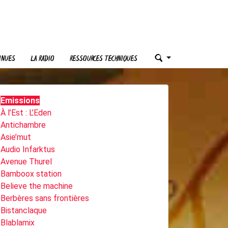
INUES
LA RADIO
RESSOURCES TECHNIQUES
Emissions
À l’Est : L’Eden
Antichambre
Asie’mut
Audio Infarktus
Avenue Thurel
Bamboox station
Believe the machine
Berbères sans frontières
Bistanclaque
Blablamix