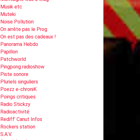
Musik etc
Muteki
Noise Pollution
On arrête pas le Prog
On est pas des cadeaux !
Panorama Hebdo
Papillon
Patchworld
Pingpong radioshow
Piste sonore
Pluriels singuliers
Poezz e-chroniK
Poings critiques
Radio Stickzy
Radioactivité
Rediff’ Canut Infos
Rockers station
S.A.V.