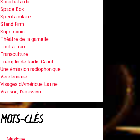
Sons bâtards
Space Box
Spectaculaire
Stand Firm
Supersonic
Théâtre de la gamelle
Tout à trac
Transculture
Tremplin de Radio Canut
Une émission radiophonique
Vendémiaire
Visages d’Amérique Latine
Vrai son, l’émission
MOTS-CLÉS
Musique