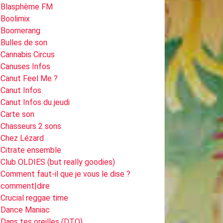
Blasphème FM
Boolimix
Boomerang
Bulles de son
Cannabis Circus
Canuses Infos
Canut Feel Me ?
Canut Infos
Canut Infos du jeudi
Carte son
Chasseurs 2 sons
Chez Lézard
Citrate ensemble
Club OLDIES (but really goodies)
Comment faut-il que je vous le dise ?
comment|dire
Crucial reggae time
Dance Maniac
Dans tes oreilles (DTO)