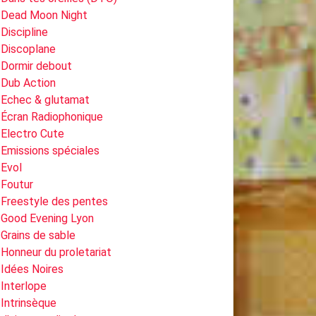
Dead Moon Night
Discipline
Discoplane
Dormir debout
Dub Action
Echec & glutamat
Écran Radiophonique
Electro Cute
Emissions spéciales
Evol
Foutur
Freestyle des pentes
Good Evening Lyon
Grains de sable
Honneur du proletariat
Idées Noires
Interlope
Intrinsèque