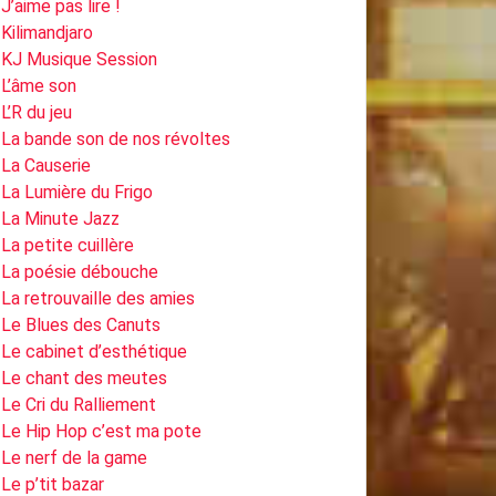
J’aime pas lire !
Kilimandjaro
KJ Musique Session
L’âme son
L’R du jeu
La bande son de nos révoltes
La Causerie
La Lumière du Frigo
La Minute Jazz
La petite cuillère
La poésie débouche
La retrouvaille des amies
Le Blues des Canuts
Le cabinet d’esthétique
Le chant des meutes
Le Cri du Ralliement
Le Hip Hop c’est ma pote
Le nerf de la game
Le p’tit bazar