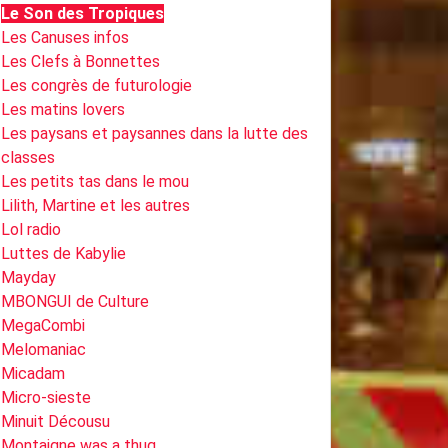
Le Son des Tropiques
Les Canuses infos
Les Clefs à Bonnettes
Les congrès de futurologie
Les matins lovers
Les paysans et paysannes dans la lutte des
classes
Les petits tas dans le mou
Lilith, Martine et les autres
Lol radio
Luttes de Kabylie
Mayday
MBONGUI de Culture
MegaCombi
Melomaniac
Micadam
Micro-sieste
Minuit Décousu
Montaigne was a thug