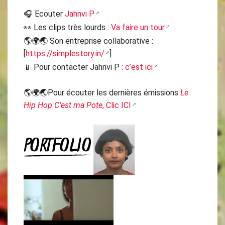
🎧 Ecouter
Jahnvi P
👀 Les clips très lourds :
Va faire un tour
🌎🌍🌏 Son entreprise collaborative :
[
https://simplestory.in/
]
📱 Pour contacter Jahnvi P :
c’est ici
🌎🌍🌏Pour écouter les dernières émissions
Le
Hip Hop C’est ma Pote
, Clic ICI
PORTFOLIO