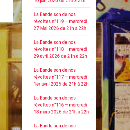
10 juin 2026 de 21h à 22h
La Bande son de nos
révoltes n°119 – mercredi
27 Mai 2026 de 21h à 22h
La Bande son de nos
révoltes n°118 – mercredi
29 avril 2026 de 21h à 22h
La Bande son de nos
révoltes n°117 – mercredi
1er avril 2026 de 21h à 22h
La Bande son de nos
révoltes n°116 – mercredi
18 mars 2026 de 21h à 22h
La Bande son de nos