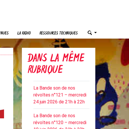
INUES
LA RADIO
RESSOURCES TECHNIQUES
DANS LA MÊME
RUBRIQUE
La Bande son de nos
révoltes n°121 – mercredi
24 juin 2026 de 21h à 22h
La Bande son de nos
révoltes n°120 – mercredi