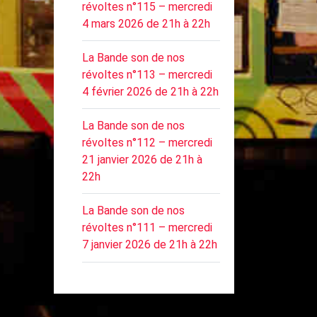
révoltes n°115 – mercredi
4 mars 2026 de 21h à 22h
La Bande son de nos
révoltes n°113 – mercredi
4 février 2026 de 21h à 22h
La Bande son de nos
révoltes n°112 – mercredi
21 janvier 2026 de 21h à
22h
La Bande son de nos
révoltes n°111 – mercredi
7 janvier 2026 de 21h à 22h