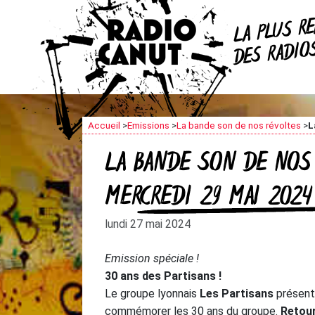
R
LA PLUS
DES RADI
Accueil
>
Emissions
>
La bande son de nos révoltes
>
L
LA BANDE SON DE NOS 
MERCREDI 29 MAI 2024
lundi 27 mai 2024
Emission spéciale !
30 ans des Partisans !
Le groupe lyonnais
Les Partisans
présent
commémorer les 30 ans du groupe.
Retour