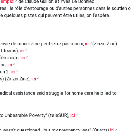
’emploi
de Claude Guillon et Yves Le Bonniec ;
ires : le rôle d’entourage ou d’autres personnes dans le soutien 
é quelques pistes qui peuvent être utiles, on l’espère.
 envie de mourir à ne peut-être pas mourir,
ici
(Zinzin Zine)
et Icarus),
ici
-féministe,
ici
yon,
ici
on 2,
ici
s) (Zinzin Zine),
ici
ical assistance said struggle for home care help led to
 to Unbearable Poverty" (teleSUR),
ici
n wasn’t questioned—but my pregnancy was" (Quartz),
ici