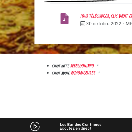
POUR TÉLÉCHARGER, CLIC DROIT 
30 octobre 2022
-
M
REBELLYON.INFO
CANUT KIFFE
RADIORAGEUSES
CANUT ADORE
Audio
Les Bandes Continues
Ecoutez en direct
Player