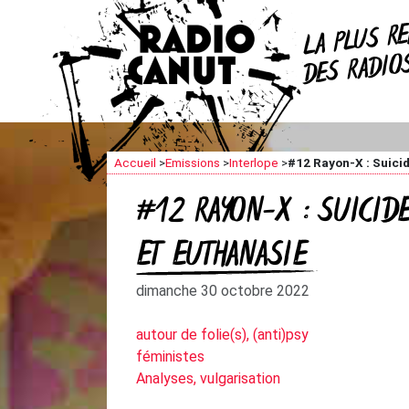
R
LA PLUS
DES RADI
Accueil
>
Emissions
>
Interlope
>
#12 Rayon-X : Suicid
#12 RAYON-X : SUICIDE
ET EUTHANASIE
dimanche 30 octobre 2022
autour de folie(s), (anti)psy
féministes
Analyses, vulgarisation