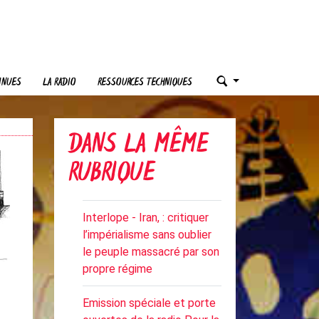
INUES
LA RADIO
RESSOURCES TECHNIQUES
DANS LA MÊME
RUBRIQUE
Interlope - Iran, : critiquer
l’impérialisme sans oublier
le peuple massacré par son
propre régime
Emission spéciale et porte