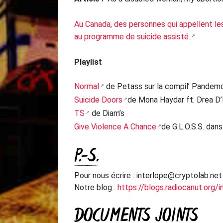
Au Canada, des personnes qui appellent le
au programme de suicide assisté.
Playlist
Normal
de Petass sur la compil’ Pandem
Suicide Doors
de Mona Haydar ft. Drea D’
TS
de Diam’s
Give Violence A Chance
de G.L.O.S.S. dan
P.-S.
Pour nous écrire : interlope@cryptolab.net
Notre blog :
https://blogs.radiocanut.org/i
DOCUMENTS JOINTS