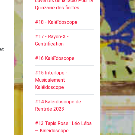
ouvertes de la radio Pour la
Quinzaine des fiertés
#18 - Kaléïdoscope
#17 - Rayon-X -
Gentrification
et
#16 Kaléïdoscope
#15 Interlope -
Musicalement
Kaléidoscope
#14 Kaléïdoscope de
Rentrée 2023
#13 Tapis Rose : Léo Léba
— Kaléidoscope