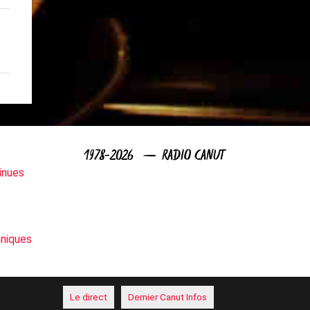
1978-2026 — RADIO CANUT
inues
niques
Le direct
Dernier Canut Infos