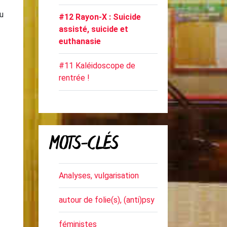
ou
#12 Rayon-X : Suicide
assisté, suicide et
euthanasie
#11 Kaléidoscope de
rentrée !
MOTS-CLÉS
Analyses, vulgarisation
autour de folie(s), (anti)psy
féministes