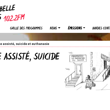
EBELLE
OS
GRILLE DES PROGRAMMES
NEWS
ÉMISSIONS
BANDES CONT
e assisté, suicide et euthanasie
 ASSISTÉ, SUICIDE