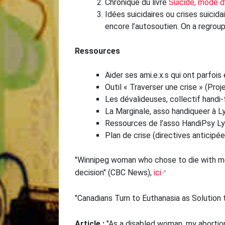
Chronique du livre
Suicide, mode d
Idées suicidaires ou crises suicida
encore l’autosoutien. On a regroup
Ressources
Aider ses ami.e.x.s qui ont parfois
Outil « Traverser une crise » (Proj
Les dévalideuses, collectif handi
La Marginale, asso handiqueer à L
Ressources de l’asso HandiPsy Ly
Plan de crise (directives anticipée
"Winnipeg woman who chose to die with med
decision" (CBC News),
ici
"Canadians Turn to Euthanasia as Solution
Article :
"As a disabled woman, my abortio