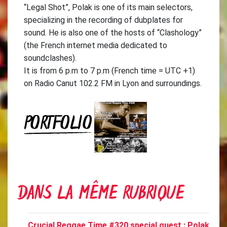
“Legal Shot”, Polak is one of its main selectors,
specializing in the recording of dubplates for
sound. He is also one of the hosts of “Clashology”
(the French internet media dedicated to
soundclashes).
It is from 6 p.m to 7 p.m (French time = UTC +1)
on Radio Canut 102.2 FM in Lyon and surroundings.
PORTFOLIO
DANS LA MÊME RUBRIQUE
Crucial Reggae Time #320 special guest : Polak