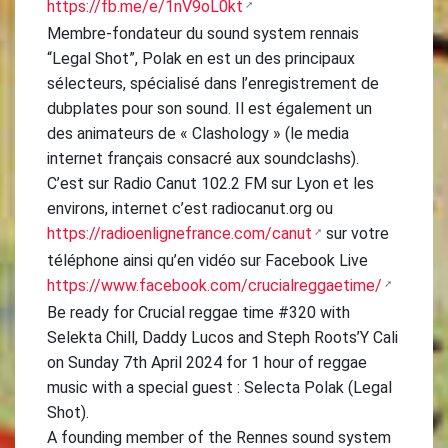
https://fb.me/e/1nV9oL0kt
Membre-fondateur du sound system rennais
“Legal Shot”, Polak en est un des principaux
sélecteurs, spécialisé dans l’enregistrement de
dubplates pour son sound. Il est également un
des animateurs de « Clashology » (le media
internet français consacré aux soundclashs).
C’est sur Radio Canut 102.2 FM sur Lyon et les
environs, internet c’est radiocanut.org ou
https://radioenlignefrance.com/canut
sur votre
téléphone ainsi qu’en vidéo sur Facebook Live
https://www.facebook.com/crucialreggaetime/
Be ready for Crucial reggae time #320 with
Selekta Chill, Daddy Lucos and Steph Roots’Y Cali
on Sunday 7th April 2024 for 1 hour of reggae
music with a special guest : Selecta Polak (Legal
Shot).
A founding member of the Rennes sound system