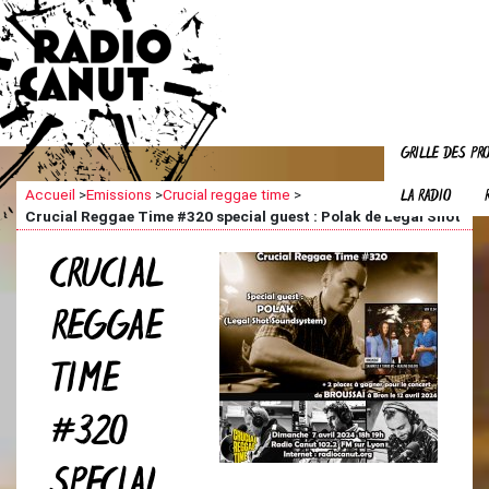
GRILLE DES P
LA RADIO
Accueil
>
Emissions
>
Crucial reggae time
>
Crucial Reggae Time #320 special guest : Polak de Legal Shot
CRUCIAL
REGGAE
TIME
#320
SPECIAL