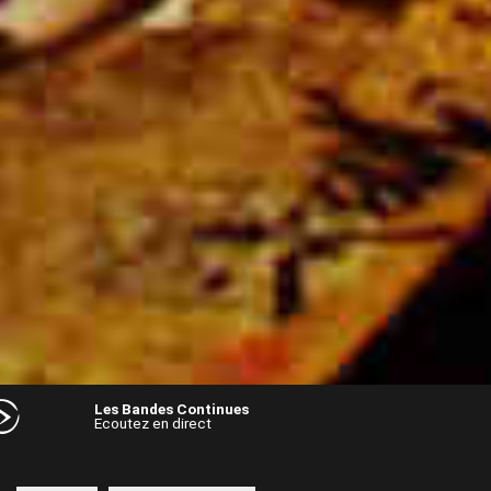
Les Bandes Continues
Ecoutez en direct
Audio
Player