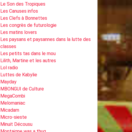
Le Son des Tropiques
Les Canuses infos
Les Clefs à Bonnettes
Les congrès de futurologie
Les matins lovers
Les paysans et paysannes dans la lutte des
classes
Les petits tas dans le mou
Lilith, Martine et les autres
Lol radio
Luttes de Kabylie
Mayday
MBONGUI de Culture
MegaCombi
Melomaniac
Micadam
Micro-sieste
Minuit Décousu
Montaigne was a thug