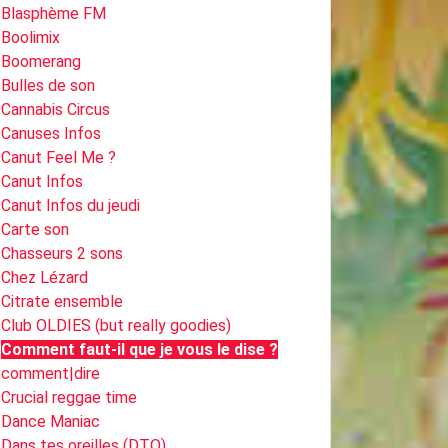
Blasphème FM
Boolimix
Boomerang
Bulles de son
Cannabis Circus
Canuses Infos
Canut Feel Me ?
Canut Infos
Canut Infos du jeudi
Carte son
Chasseurs 2 sons
Chez Lézard
Citrate ensemble
Club OLDIES (but really goodies)
Comment faut-il que je vous le dise ?
comment|dire
Crucial reggae time
Dance Maniac
Dans tes oreilles (DTO)