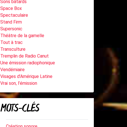
Sons bâtards
Space Box
Spectaculaire
Stand Firm
Supersonic
Théâtre de la gamelle
Tout à trac
Transculture
Tremplin de Radio Canut
Une émission radiophonique
Vendémiaire
Visages d’Amérique Latine
Vrai son, l’émission
MOTS-CLÉS
Création sonore