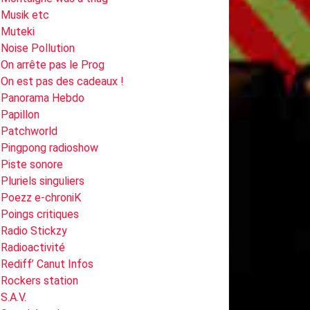
Musik etc
Muteki
Noise Pollution
On arrête pas le Prog
On est pas des cadeaux !
Panorama Hebdo
Papillon
Patchworld
Pingpong radioshow
Piste sonore
Pluriels singuliers
Poezz e-chroniK
Poings critiques
Radio Stickzy
Radioactivité
Rediff’ Canut Infos
Rockers station
S.A.V.