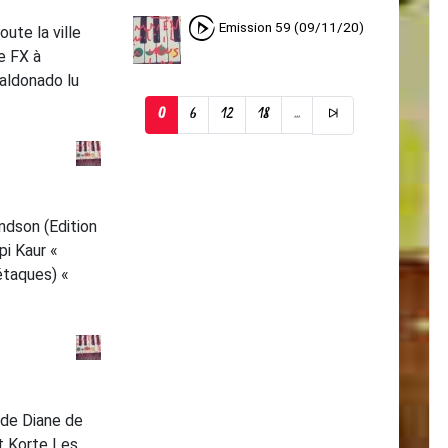
Emission 59 (09/11/20)
ute la ville
e FX à
aldonado lu
0
6
12
18
...
ndson (Edition
pi Kaur «
 étaques) «
de Diane de
t Korte Les