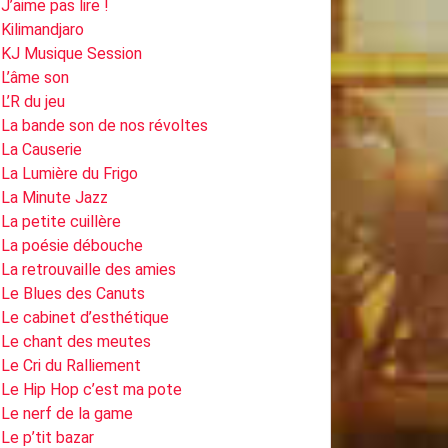
J’aime pas lire !
Kilimandjaro
KJ Musique Session
L’âme son
L’R du jeu
La bande son de nos révoltes
La Causerie
La Lumière du Frigo
La Minute Jazz
La petite cuillère
La poésie débouche
La retrouvaille des amies
Le Blues des Canuts
Le cabinet d’esthétique
Le chant des meutes
Le Cri du Ralliement
Le Hip Hop c’est ma pote
Le nerf de la game
Le p’tit bazar