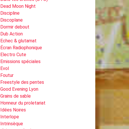
Dead Moon Night
Discipline
Discoplane
Dormir debout
Dub Action
Echec & glutamat
Écran Radiophonique
Electro Cute
Emissions spéciales
Evol
Foutur
Freestyle des pentes
Good Evening Lyon
Grains de sable
Honneur du proletariat
Idées Noires
Interlope
Intrinsèque