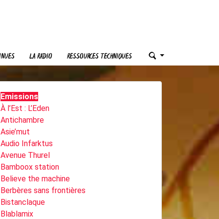
INUES
LA RADIO
RESSOURCES TECHNIQUES
Emissions
À l’Est : L’Eden
Antichambre
Asie’mut
Audio Infarktus
Avenue Thurel
Bamboox station
Believe the machine
Berbères sans frontières
Bistanclaque
Blablamix