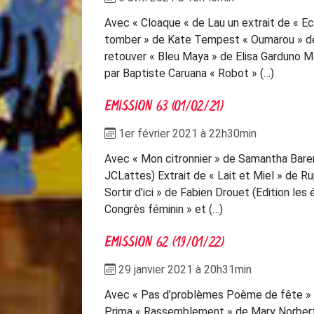
Avec « Cloaque « de Lau un extrait de « Eco
tomber » de Kate Tempest « Oumarou » d
retouver « Bleu Maya » de Elisa Garduno M
par Baptiste Caruana « Robot » (…)
EMISSION 63 (01/02/21)
1er février 2021 à 22h30min
Avec « Mon citronnier » de Samantha Bare
JCLattes) Extrait de « Lait et Miel » de Ru
Sortir d’ici » de Fabien Drouet (Edition les
Congrès féminin » et (…)
EMISSION 62 (19/01/22)
29 janvier 2021 à 20h31min
Avec « Pas d’problèmes Poème de fête » 
Prima « Rassemblement » de Mary Norber