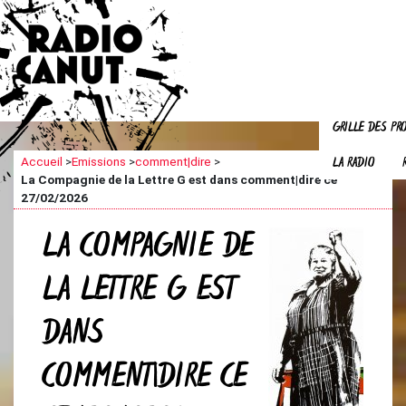
GRILLE DES P
LA RADIO
Accueil
>
Emissions
>
comment|dire
>
La Compagnie de la Lettre G est dans comment|dire ce
27/02/2026
LA COMPAGNIE DE
LA LETTRE G EST
DANS
COMMENT|DIRE CE